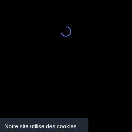
5 rue de Puisieulx,
51360 Verzenay
Tél. : 03 26 49 42 73
Mobile : 06 78 55 33 16
Notre site utilise des cookies
Nous contacter